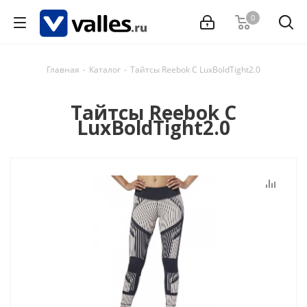
0
Главная
-
Каталог
-
Тайтсы Reebok C LuxBoldTight2.0
Тайтсы Reebok C
LuxBoldTight2.0