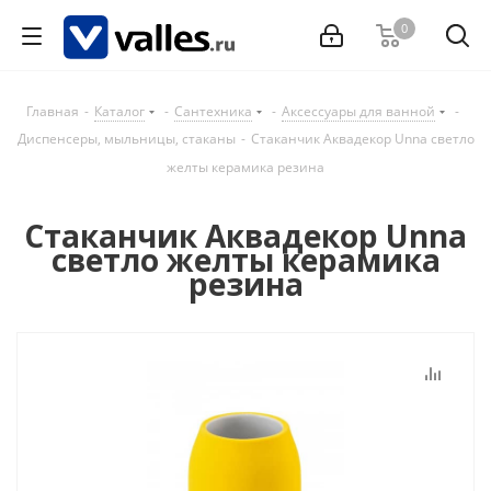
0
Главная
-
Каталог
-
Сантехника
-
Аксессуары для ванной
-
Диспенсеры, мыльницы, стаканы
-
Стаканчик Аквадекор Unna светло
желты керамика резина
Стаканчик Аквадекор Unna
светло желты керамика
резина