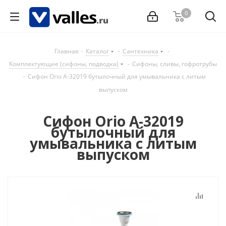
0
Главная
-
Каталог
-
Сантехника
-
Комплектующие (сифоны, подводка)
-
Сифоны, сливы, гофротрубы
-
Сифон Orio А-32019 бутылочный для умывальника с литым
выпуском
Сифон Orio А-32019
бутылочный для
умывальника с литым
выпуском