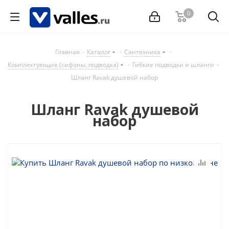
0
Главная
-
Каталог
-
Сантехника
-
Комплектующие (сифоны, подводка)
-
Гибкие подводки и шланги
-
Шланг Ravak душевой набор
Шланг Ravak душевой
набор