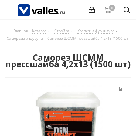
0
Главная
-
Каталог
-
Стройка
-
Крепёж и фурнитура
-
Саморезы и шурупы
-
Саморез ШСММ прессшайба 4,2x13 (1500 шт)
Саморез ШСММ
прессшайба 4,2x13 (1500 шт)