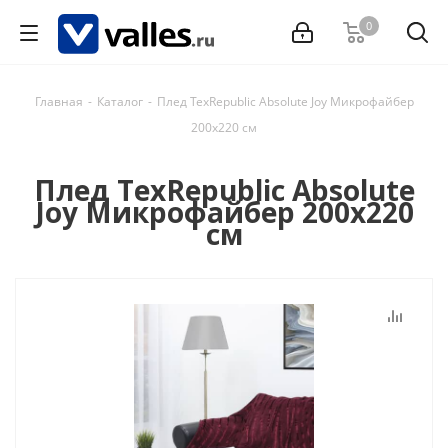
0
Главная
-
Каталог
-
Плед TexRepublic Absolute Joy Микрофайбер
200х220 см
Плед TexRepublic Absolute
Joy Микрофайбер 200х220
см