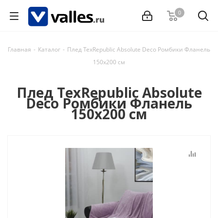
0
Главная
-
Каталог
-
Плед TexRepublic Absolute Deco Ромбики Фланель
150х200 см
Плед TexRepublic Absolute
Deco Ромбики Фланель
150х200 см