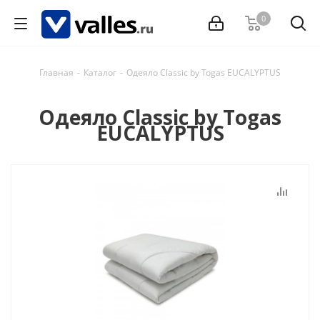
0
Главная
-
Каталог
-
Одеяло Classic by Togas EUCALYPTUS
Одеяло Classic by Togas
EUCALYPTUS