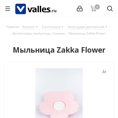
0
Главная
-
Каталог
-
Сантехника
-
Аксессуары для ванной
-
Диспенсеры, мыльницы, стаканы
-
Мыльница Zakka Flower
Мыльница Zakka Flower