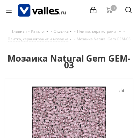
0
Главная
-
Каталог
-
Отделка
-
Плитка, керамогранит
-
Плитка, керамогранит и мозаика
-
Мозаика Natural Gem GEM-03
Мозаика Natural Gem GEM-
03