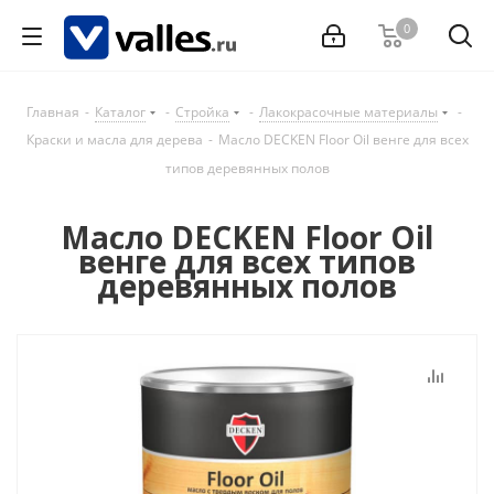
0
Главная
-
Каталог
-
Стройка
-
Лакокрасочные материалы
-
Краски и масла для дерева
-
Масло DECKEN Floor Oil венге для всех
типов деревянных полов
Масло DECKEN Floor Oil
венге для всех типов
деревянных полов