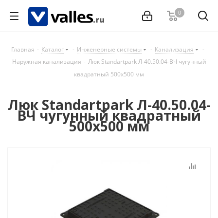
0
Главная
-
Каталог
-
Инженерные системы
-
Канализация
-
Наружная канализация
-
Люк Standartpark Л-40.50.04-ВЧ чугунный
квадратный 500х500 мм
Люк Standartpark Л-40.50.04-
ВЧ чугунный квадратный
500х500 мм