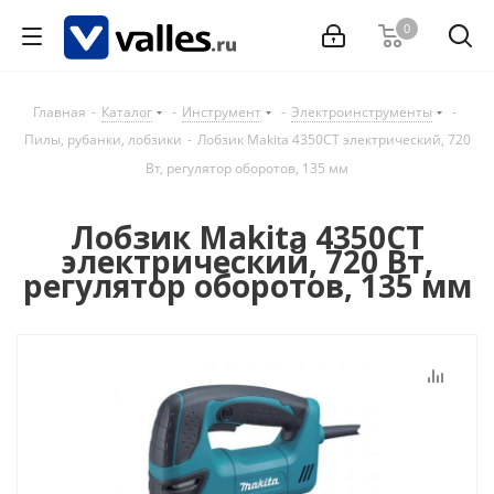
0
Главная
-
Каталог
-
Инструмент
-
Электроинструменты
-
Пилы, рубанки, лобзики
-
Лобзик Makita 4350CT электрический, 720
Вт, регулятор оборотов, 135 мм
Лобзик Makita 4350CT
электрический, 720 Вт,
регулятор оборотов, 135 мм