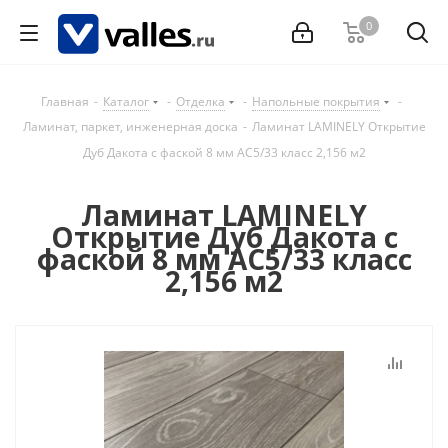
0
Главная
-
Каталог
-
Отделка
-
Напольные покрытия
-
Ламинат, паркет, инженерная доска
-
Ламинат LAMINELY Открытие
Дуб Дакота с фаской 8 мм АС5/33 класс 2,156 м2
Ламинат LAMINELY
Открытие Дуб Дакота с
фаской 8 мм АС5/33 класс
2,156 м2