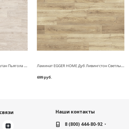
Ламинат EGGER HOME Белый каштан Пьягола 8 мм АС4/32 класс 1,994 м2
Ламинат EGGER HOME Дуб Ливингстон Светлый 8 мм АС4/32 класс 1,994 м2
699 руб.
Наши контакты
связи
8 (800) 444-80-92