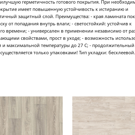
наилучшую герметичность готового покрытия. При необходи
покрытие имеет повышенную устойчивость к истиранию и
тичный защитный слой. Преимущества: - края ламината по
ку от попадания внутрь влаги; - светостойкий: устойчив к
го времени; - универсален в применении независимо от ра
вающими свойствами, прост в уходе; - возможность использ
и и максимальной температуры до 27 С; - продолжительный
уществляется только упаковками! Тип укладки: бесклеевой