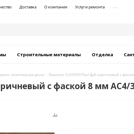
...
чество
Доставка
О компании
Услуги ремонта
емы
Строительные материалы
Отделка
Сан
аркет, инженерная доска
-
Ламинат CLASSEN Pool Дуб коричневый с фаской
ричневый с фаской 8 мм АС4/32