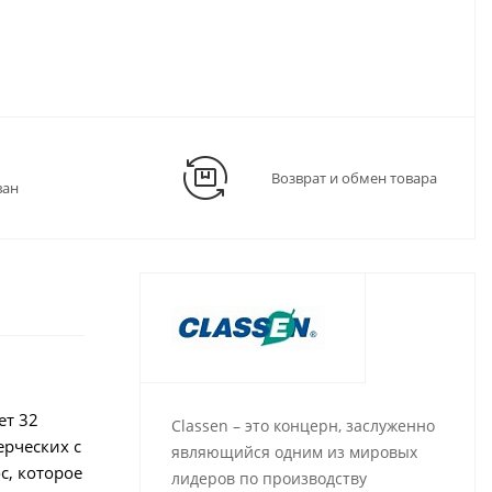
Возврат и обмен товара
ван
ет 32
Classen – это концерн, заслуженно
рческих с
являющийся одним из мировых
c, которое
лидеров по производству