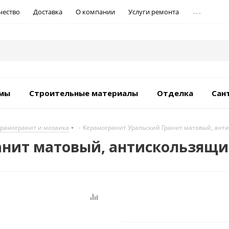
...
чество
Доставка
О компании
Услуги ремонта
емы
Строительные материалы
Отделка
Сан
ерамогранит и мозаика
-
Керамогранит Уральский Гранит матовый, ант
нит матовый, антискользящи