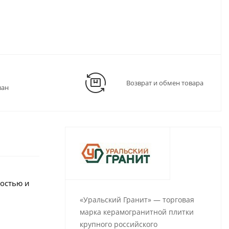
Возврат и обмен товара
ван
остью и
«Уральский Гранит» — торговая
марка керамогранитной плитки
крупного российского