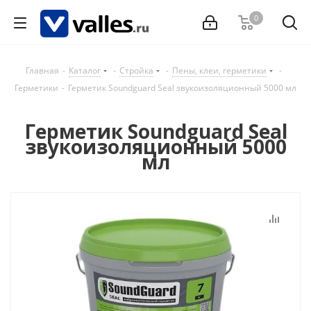
0
Главная
-
Каталог
-
Стройка
-
Пены, клеи, герметики
-
Герметики
-
Герметик Soundguard Seal звукоизоляционный 5000 мл
Герметик Soundguard Seal
звукоизоляционный 5000
мл