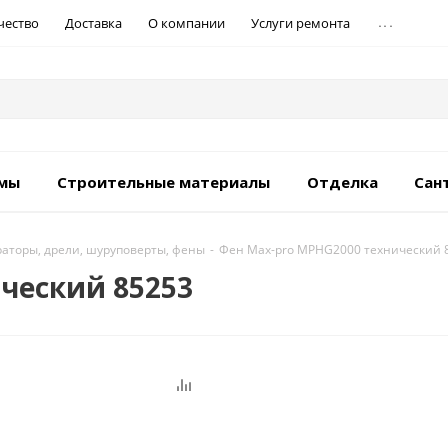
...
чество
Доставка
О компании
Услуги ремонта
емы
Строительные материалы
Отделка
Сан
аторы, дрели, шуруповерты, фены
-
Фен Max-pro MPHG2000 технический 
ческий 85253