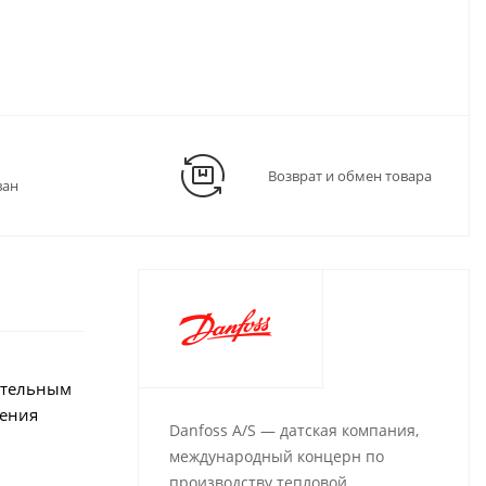
Возврат и обмен товара
ван
ательным
жения
Danfoss A/S — датская компания,
международный концерн по
производству тепловой