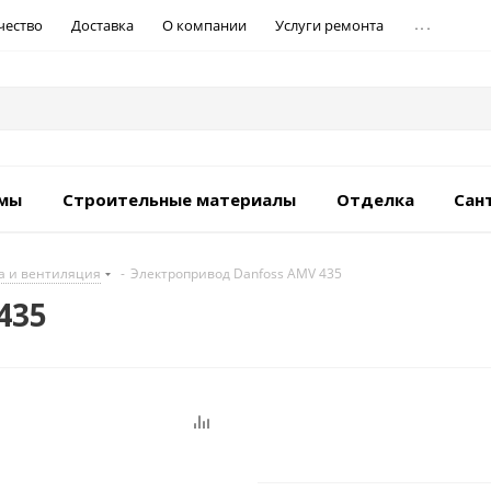
...
чество
Доставка
О компании
Услуги ремонта
емы
Строительные материалы
Отделка
Сан
а и вентиляция
-
Электропривод Danfoss AMV 435
435