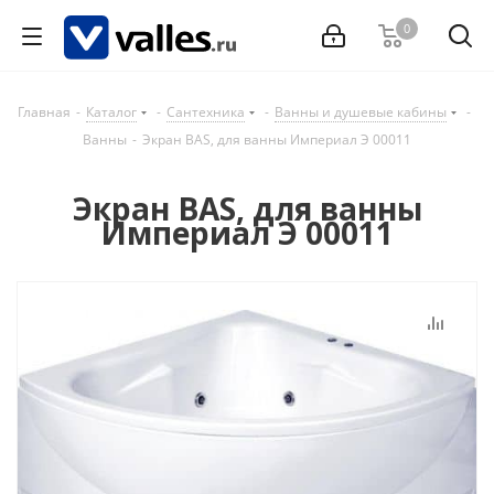
0
Главная
-
Каталог
-
Сантехника
-
Ванны и душевые кабины
-
Ванны
-
Экран BAS, для ванны Империал Э 00011
Экран BAS, для ванны
Империал Э 00011