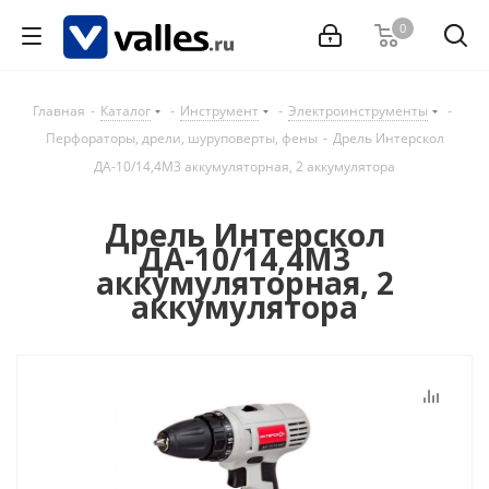
0
Главная
-
Каталог
-
Инструмент
-
Электроинструменты
-
Перфораторы, дрели, шуруповерты, фены
-
Дрель Интерскол
ДА-10/14,4М3 аккумуляторная, 2 аккумулятора
Дрель Интерскол
ДА-10/14,4М3
аккумуляторная, 2
аккумулятора