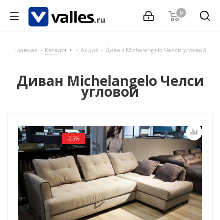
0
Главная
-
Каталог
-
Акция
-
Диван Michelangelo Челси угловой
Диван Michelangelo Челси
угловой
-25%