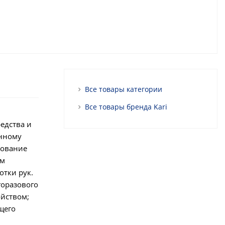
Все товары категории
Все товары бренда Kari
едства и
енному
зование
ым
отки рук.
горазового
ойством;
щего