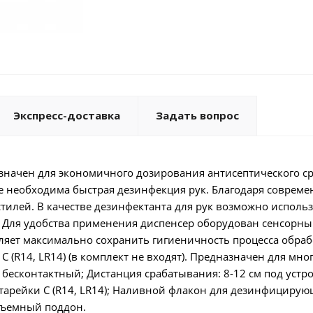
Экспресс-доставка
Задать вопрос
начен для экономичного дозирования антисептического ср
де необходима быстрая дезинфекция рук. Благодаря соврем
тилей. В качестве дезинфектанта для рук возможно исполь
а. Для удобства применения диспенсер оборудован сенсорн
яет максимально сохранить гигиеничность процесса обраб
 C (R14, LR14) (в комплект не входят). Предназначен для мно
есконтактный; Дистанция срабатывания: 8-12 см под устр
атарейки C (R14, LR14); Наливной флакон для дезинфицирую
 Съемный поддон.