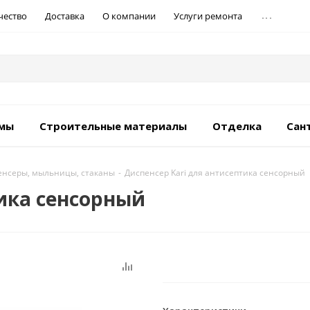
...
чество
Доставка
О компании
Услуги ремонта
емы
Строительные материалы
Отделка
Сан
енсеры, мыльницы, стаканы
-
Диспенсер Kari для антисептика сенсорный
тика сенсорный