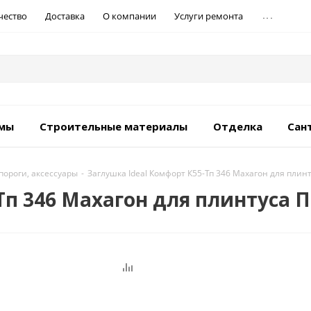
...
чество
Доставка
О компании
Услуги ремонта
емы
Строительные материалы
Отделка
Сан
пороги, аксессуары
-
Заглушка Ideal Комфорт К55-Тп 346 Махагон для плинт
Тп 346 Махагон для плинтуса П