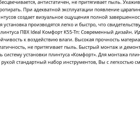
бесцвечивается, антистатичен, не притягивает пыль. Ухажив
отирать. При адекватной эксплуатации появление царапин,
интусов создает визуальное ощущения полной завершеннос
установка производятся легко и быстро, что свидетельству
линтуса ПВХ Ideal Комфорт К55-Тп: Современный дизайн. И
ойчивость к воздействию влаги. Высокая прочность материа
татичность, не притягивает пыль. Быстрый монтаж и демон
ать систему установки плинтуса «Комфорт». Для монтажа пли
 рукой стандартный набор инструментов, Вы с легкостью с