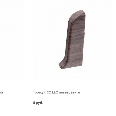
ый
Торец RICO LEO левый, венге
5 руб.