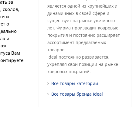
ать за
является одной из крупнейших и
 сколов,
динамичных в своей сфере и
ти и
существует на рынке уже много
ет о
лет. Фирма производит ковровые
деально
покрытия и постоянно расширяет
ла и
ассортимент предлагаемых
таж.
товаров.
нтуса Вам
Ideal постоянно развивается,
монтируете
укрепляя свои позиции на рынке
ковровых покрытий.
Все товары категории
Все товары бренда Ideal