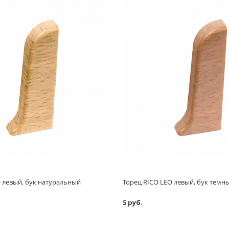
O левый, бук натуральный
Торец RICO LEO левый, бук темн
5 руб.