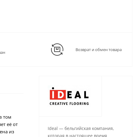
Возврат и обмен товара
ван
в том
ет её от
Ideal — бельгийская компания,
ена из
которая в настоящее время