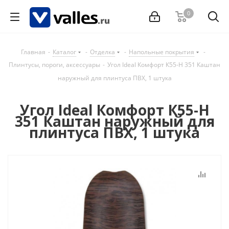
0
Главная
-
Каталог
-
Отделка
-
Напольные покрытия
-
Плинтусы, пороги, аксессуары
-
Угол Ideal Комфорт К55-Н 351 Каштан
наружный для плинтуса ПВХ, 1 штука
Угол Ideal Комфорт К55-Н
351 Каштан наружный для
плинтуса ПВХ, 1 штука