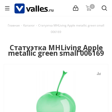
0
Главная
-
Каталог
-
Статуэтка MHLiving Apple metallic green small
006169
Статуэтка MHLiving Apple
metallic green small 006169