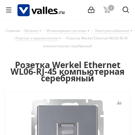
0
Главная
-
Каталог
-
Инженерные системы
-
Электроснабжение
-
Розетки и выключатели
-
Розетка Werkel Ethernet WL06-RJ-45
компьютерная серебряный
Розетка Werkel Ethernet
WL06-RJ-45 компьютерная
серебряный