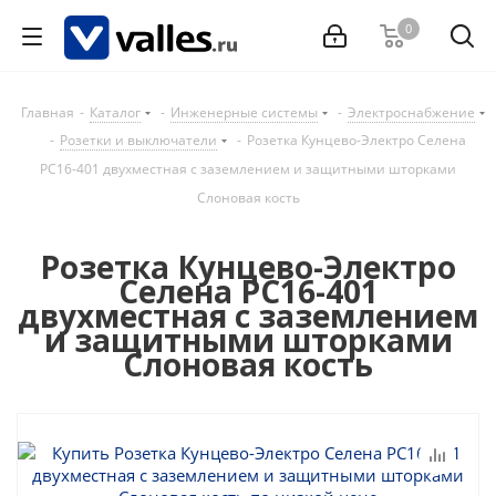
0
Главная
-
Каталог
-
Инженерные системы
-
Электроснабжение
-
Розетки и выключатели
-
Розетка Кунцево-Электро Селена
РС16-401 двухместная с заземлением и защитными шторками
Слоновая кость
Розетка Кунцево-Электро
Селена РС16-401
двухместная с заземлением
и защитными шторками
Слоновая кость