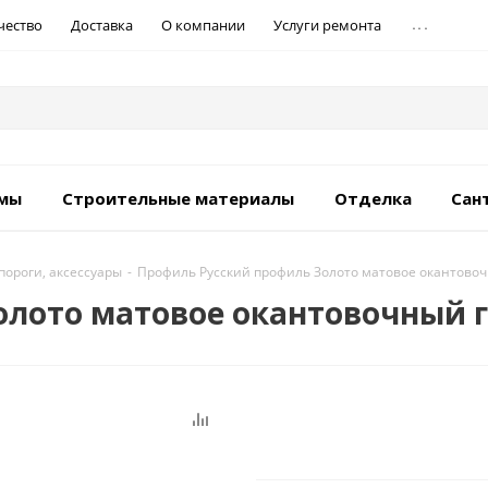
...
чество
Доставка
О компании
Услуги ремонта
емы
Строительные материалы
Отделка
Сан
пороги, аксессуары
-
Профиль Русский профиль Золото матовое окантовоч
лото матовое окантовочный г