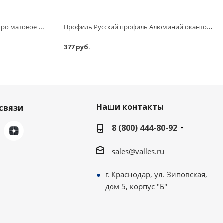
Профиль Русский профиль Серебро матовое окантовочный РП-АКП-08 2,5 м
Профиль Русский профиль Алюминий окантовочный гибкий РП-АКП-04 2,7 м
377 руб.
Наши контакты
связи
8 (800) 444-80-92
sales@valles.ru
г. Краснодар, ул. Зиповская,
дом 5, корпус "Б"