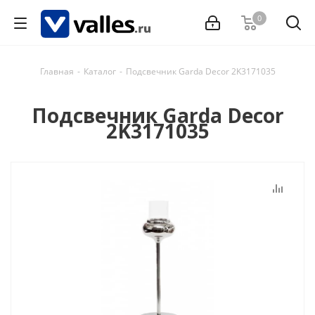
0
Главная
-
Каталог
-
Подсвечник Garda Decor 2K3171035
Подсвечник Garda Decor
2K3171035