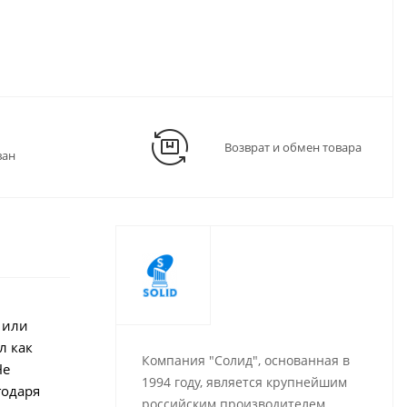
Возврат и обмен товара
ван
 или
л как
Компания "Солид", основанная в
Не
1994 году, является крупнейшим
годаря
российским производителем