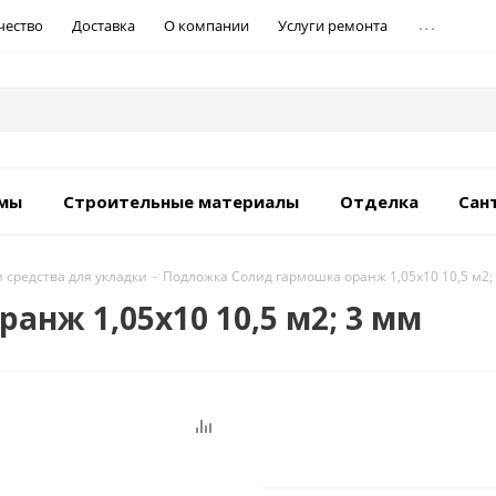
...
чество
Доставка
О компании
Услуги ремонта
емы
Строительные материалы
Отделка
Сан
 средства для укладки
-
Подложка Солид гармошка оранж 1,05х10 10,5 м2;
нж 1,05х10 10,5 м2; 3 мм