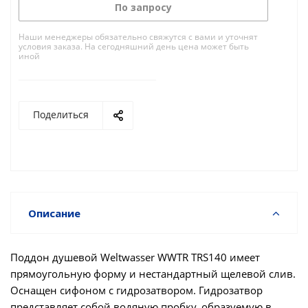
По запросу
Наши менеджеры обязательно свяжутся с вами и уточнят
условия заказа. На сегодняшний день цена может быть
иной
Поделиться
Описание
Поддон душевой Weltwasser WWTR TRS140 имеет
прямоугольную форму и нестандартный щелевой слив.
Оснащен сифоном с гидрозатвором. Гидрозатвор
представляет собой водяную пробку, образуемую в