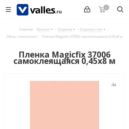
0
Главная
-
Каталог
-
Отделка
-
Отделка стен
-
Обои, стеклохолст
-
Пленка Magicfix 37006 самоклеящаяся 0,45х8 м
Пленка Magicfix 37006
самоклеящаяся 0,45х8 м