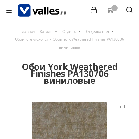
0
Главная
-
Каталог
-
Отделка
-
Отделка стен
-
Обои, стеклохолст
-
Обои York Weathered Finishes PA130706
виниловые
Обои York Weathered
Finishes PA130706
виниловые