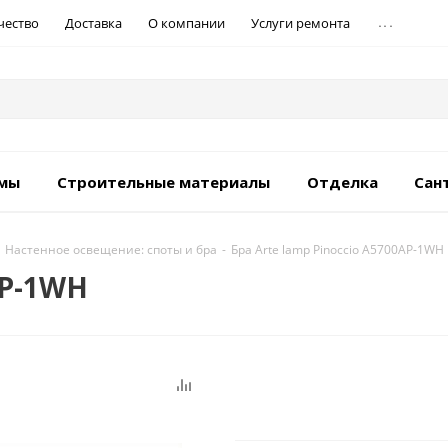
...
чество
Доставка
О компании
Услуги ремонта
емы
Строительные материалы
Отделка
Сан
Настенное освещение: споты и бра
-
Бра Arte lamp Pinoccio A5700AP-1WH
AP-1WH