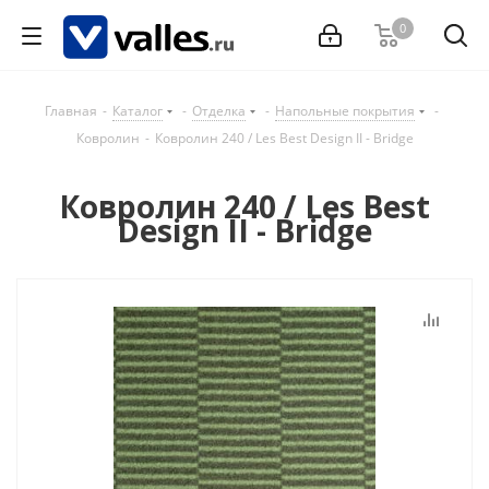
0
Главная
-
Каталог
-
Отделка
-
Напольные покрытия
-
Ковролин
-
Ковролин 240 / Les Best Design II - Bridge
Ковролин 240 / Les Best
Design II - Bridge