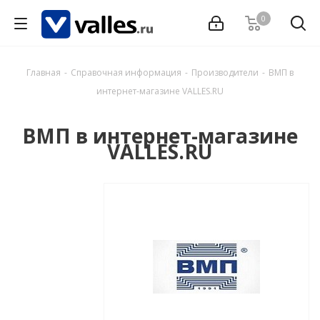
0
Главная
-
Справочная информация
-
Производители
-
ВМП в
интернет-магазине VALLES.RU
ВМП в интернет-магазине
VALLES.RU