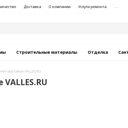
...
ничество
Доставка
О компании
Услуги ремонта
емы
Строительные материалы
Отделка
Сан
рнет-магазине VALLES.RU
е VALLES.RU