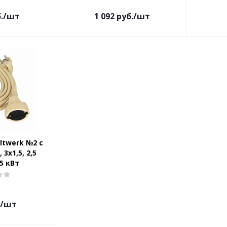
.
/шт
1 092
руб.
/шт
ltwerk №2 с
3x1,5, 2,5
5 кВт
/шт