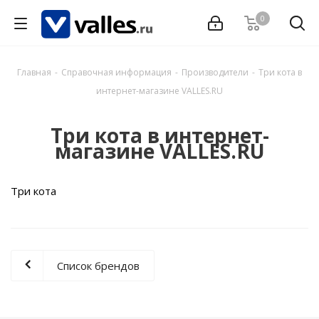
0
Главная
-
Справочная информация
-
Производители
-
Три кота в
интернет-магазине VALLES.RU
Три кота в интернет-
магазине VALLES.RU
Три кота
Список брендов