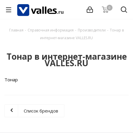
0
Главная
-
Справочная информация
-
Производители
-
Тонар в
интернет-магазине VALLES.RU
Тонар в интернет-магазине
VALLES.RU
Тонар
Список брендов