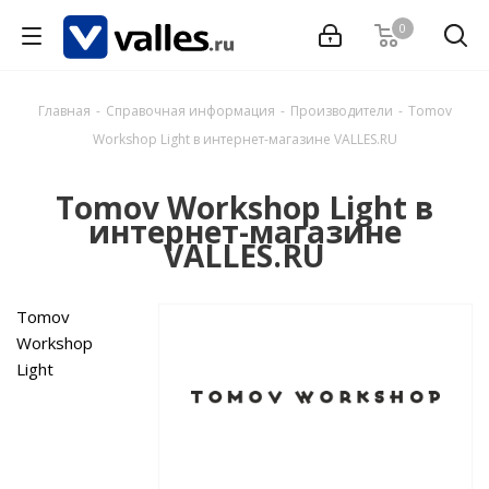
0
Главная
-
Справочная информация
-
Производители
-
Tomov
Workshop Light в интернет-магазине VALLES.RU
Tomov Workshop Light в
интернет-магазине
VALLES.RU
Tomov
Workshop
Light