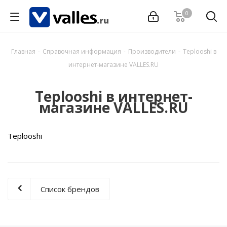
0
Главная
-
Справочная информация
-
Производители
-
Teplooshi в
интернет-магазине VALLES.RU
Teplooshi в интернет-
магазине VALLES.RU
Teplooshi
Список брендов