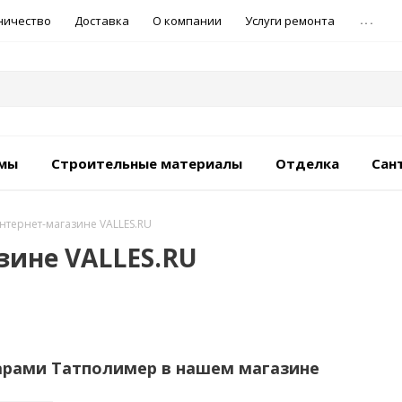
...
ничество
Доставка
О компании
Услуги ремонта
емы
Строительные материалы
Отделка
Сан
нтернет-магазине VALLES.RU
зине VALLES.RU
арами Татполимер в нашем магазине