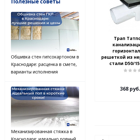
Полезные советы
Трап Татп
канализац
горизонтал
Обшивка стен гипсокартоном в
решеткой из н
стали D50/1
Краснодаре: расценка в смете,
варианты исполнения
368
руб.
Механизированная стяжка в
Краснодаре: идеально ровный