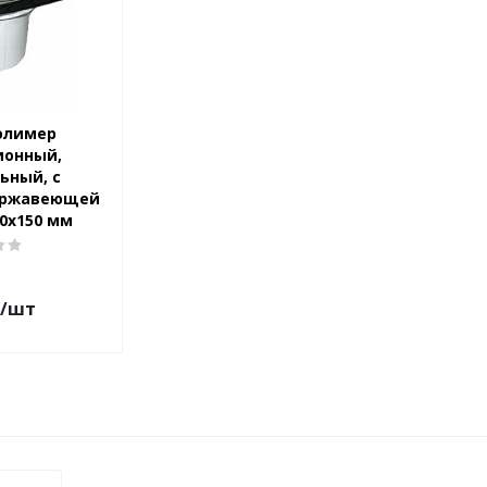
олимер
ионный,
ьный, с
ержавеющей
50х150 мм
/шт