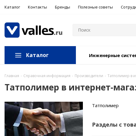
Каталог
Контакты
Бренды
Полезные советы
Сотруд
Каталог
Инженерные сист
Главная
-
Справочная информация
-
Производители
-
Татполимер в и
Татполимер в интернет-мага
Татполимер
Разделы с тов