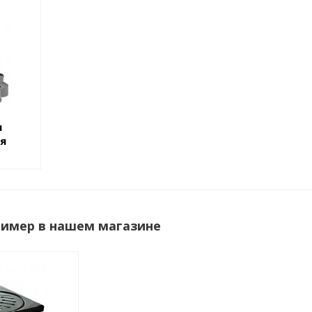
я
я
имер в нашем магазине