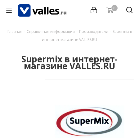
0
Главная
-
Справочная информация
-
Производители
-
Supermix в
интернет-магазине VALLES.RU
Supermix в интернет-
магазине VALLES.RU