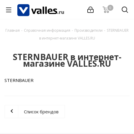
0
Главная
-
Справочная информация
-
Производители
-
STERNBAUER
в интернет-магазине VALLES.RU
STERNBAUER в интернет-
магазине VALLES.RU
STERNBAUER
Список брендов