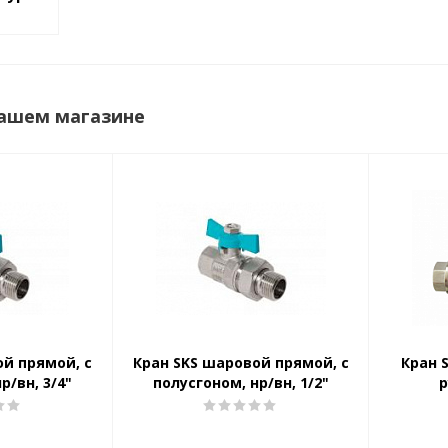
нашем магазине
ой прямой, с
Кран SKS шаровой прямой, с
Кран 
р/вн, 3/4"
полусгоном, нр/вн, 1/2"
р