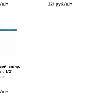
/шт
221
руб.
/шт
вой, вн/нр,
г, 1/2"
/шт