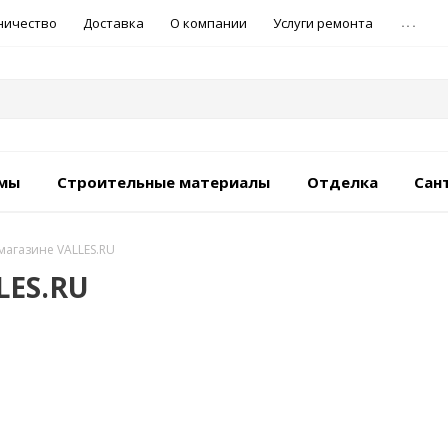
...
ничество
Доставка
О компании
Услуги ремонта
емы
Строительные материалы
Отделка
Сан
-магазине VALLES.RU
LES.RU