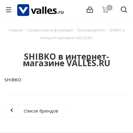
0
Главная
-
Справочная информация
-
Производители
-
SHIBKO в
интернет-магазине VALLES.RU
SHIBKO в интернет-
магазине VALLES.RU
SHIBKO
Список брендов