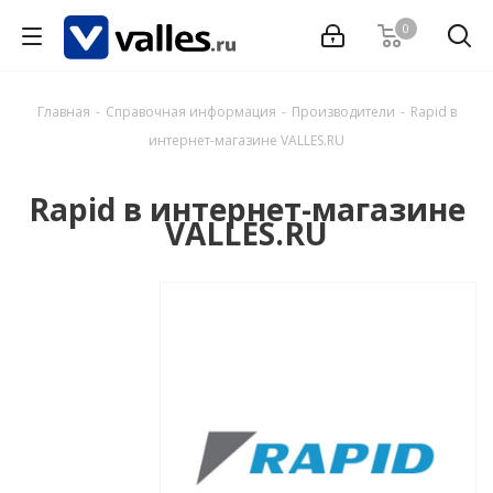
0
Главная
-
Справочная информация
-
Производители
-
Rapid в
интернет-магазине VALLES.RU
Rapid в интернет-магазине
VALLES.RU