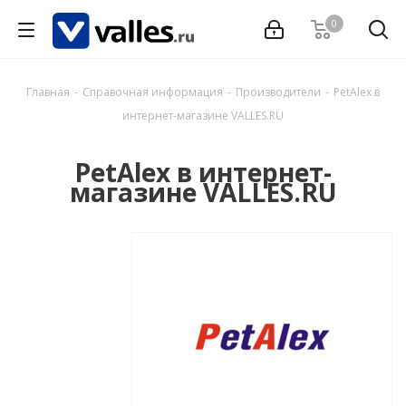
0
Главная
-
Справочная информация
-
Производители
-
PetAlex в
интернет-магазине VALLES.RU
PetAlex в интернет-
магазине VALLES.RU