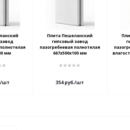
ланский
Плита Пешеланский
Пли
 завод
гипсовый завод
г
 полнотелая
пазогребневая полнотелая
пазогр
80 мм
667х500х100 мм
влагост
/шт
354
руб.
/шт