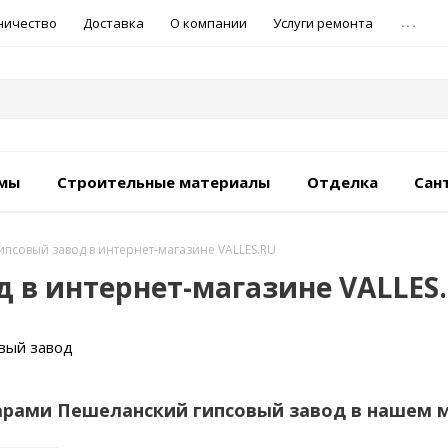
...
ничество
Доставка
О компании
Услуги ремонта
емы
Строительные материалы
Отделка
Сан
псовый завод в интернет-магазине VALLES.RU
 в интернет-магазине VALLES
вый завод
арами Пешеланский гипсовый завод в нашем 